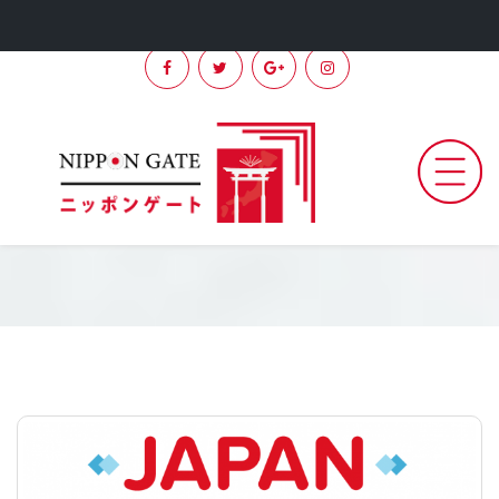
الرئيسية
من
نحن
قبول معاهد اللغة اليابانية
استشيرنا
طلب
الرئيسية / قبول معاهد اللغة اليابانية
برنامج
سياحي
教
育
機
関
の
登
録