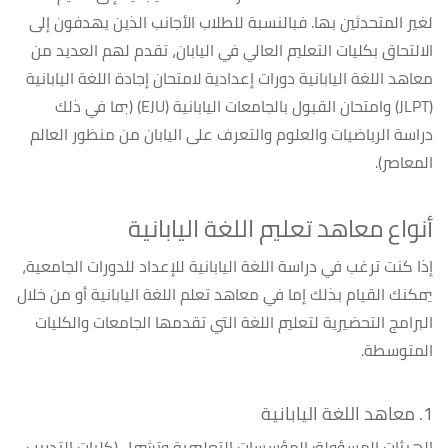
المشتريات
لغير المتحدثين بها. فبالنسبة للطلاب الأجانب الذين يهدفون إلى
الالتحاق بكليات التعليم العالي في اليابان، تقدم لهم العديد من
إنهاء
معاهد اللغة اليابانية دورات إعدادية لامتحان إجادة اللغة اليابانية
الطلب
(JLPT) وامتحان القبول بالجامعات اليابانية (EJU) (بما في ذلك
تواصل
دراسة الرياضيات والعلوم والتعرف على اليابان من منظور العالم
معنا
المعاصر).
أنواع معاهد تعليم اللغة اليابانية
إذا كنت ترغب في دراسة اللغة اليابانية للإعداد للدورات الجامعية،
يمكنك القيام بذلك إما في معاهد تعلم اللغة اليابانية أو من خلال
البرامج التحضيرية لتعليم اللغة التي تقدمها الجامعات والكليات
المتوسطة.
1. معاهد اللغة اليابانية
الهيئات المسؤولة: المؤسسات التعليمية وتشمل (كليات التدريب