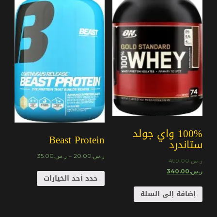
100% واي جولد
Beast Protein
ستاندرد
–
ر.س.
20.00
ر.س.
35.00
ر.س.
499.00
ر.س.
340.00
حدد أحد الخيارات
إضافة إلى السلة