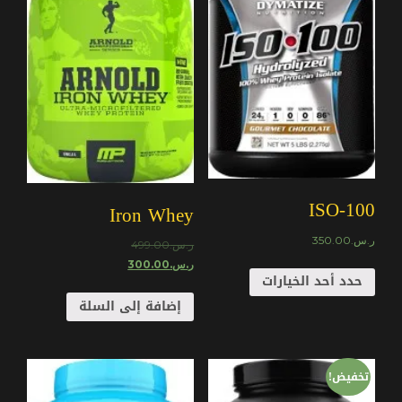
ISO-100
Iron Whey
ر.س.
350.00
ر.س.
499.00
ر.س.
300.00
حدد أحد الخيارات
إضافة إلى السلة
تخفيض!