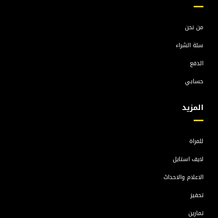
من نحن
سلة الشراء
الدفع
حسابي
المزيد
للمراة
لايف استايل
الاعلام والاحداث
تحفيز
تمارين