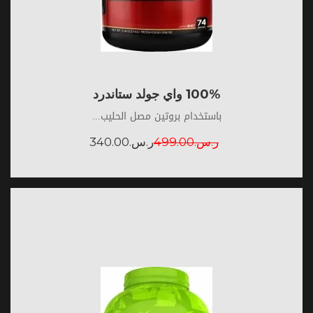
100% واي جولد ستاندرد
باستخدام بروتين مصل الحليب...
ر.س.
499.00
ر.س.
340.00