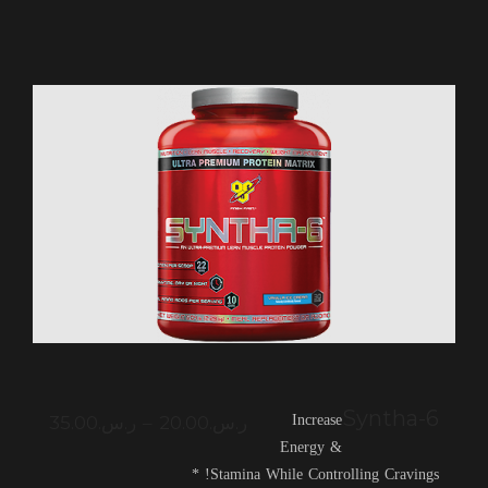
–
Increase
Syntha-6
ر.س.
20.00
ر.س.
35.00
Energy &
Stamina While Controlling Cravings! *