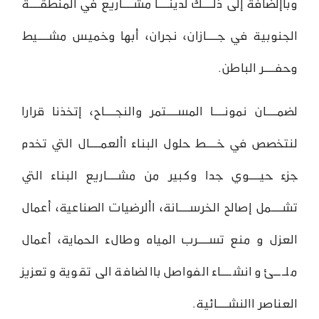
وباإلضافة إلى ذلـــك لدينـــا مشـــاريع في المنطقـــة
الجنوبية في جـــازان، نجران، أبها وخميس مشـــيط
وحفـــر الباطن.
لضمـــان نمونـــا المســـتمر والنجـــاح، إتخذنا قرارا
لنتخصص في خـــط حلول البناء األعمـــال التي تخدم
جزء حيـــوي جدا وكبير من مشـــاريع البناء التي
تشـــمل إصالح الخرســـانة، األرضيات الصناعية، أعمال
العزل و منع تســـرب المياه وطالء الحماية، أعمال
ملـــئ و انشـــاء الفواصل باالضافة الى تقوية و تعزيز
العناصر االنشـــائية.