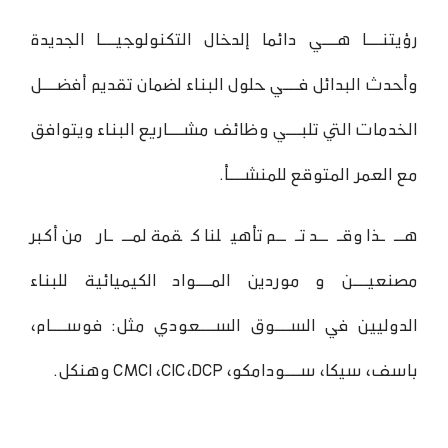
رؤيتنـــا هـــي دائما إلدخال التكنولوجيـــا الجديدة
وأحدث البدائل فـــي حلول البناء لضمان تقديم أفضـــل
الخدمات التي تلبـــي وظائف مشـــاريع البناء ويتوافق
مع العمر المتوقع للمنشـــأ.
هـــذا وقـــد تـــم تأهيلنا كقمة لمـــار من أكبر
مصنعيـــن و موردين المـــواد الكيميائية للبناء
الدوليين في الســـوق الســـعودي مثل: فوســـام،
باسف، سيكا، ســـودامكو، CMCI ،CIC،DCP وهنكل.