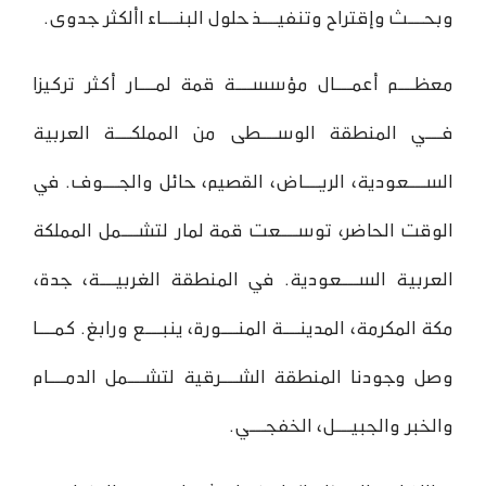
وبحـــث وإقتراح وتنفيـــذ حلول البنـــاء األكثر جدوى.
معظـــم أعمـــال مؤسســـة قمة لمـــار أكثر تركيزا
فـــي المنطقة الوســـطى من المملكـــة العربية
الســـعودية، الريـــاض، القصيم، حائل والجـــوف. في
الوقت الحاضر، توســـعت قمة لمار لتشـــمل المملكة
العربية الســـعودية. في المنطقة الغربيـــة، جدة،
مكة المكرمة، المدينـــة المنـــورة، ينبـــع ورابغ. كمـــا
وصل وجودنا المنطقة الشـــرقية لتشـــمل الدمـــام
والخبر والجبيـــل، الخفجـــي.