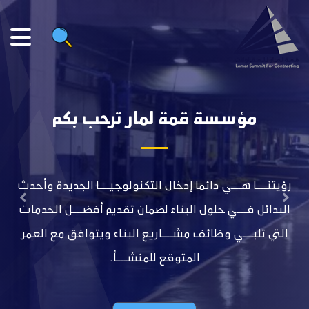
دائما
مؤسسة قمة لمار تر
يع و تفوق شريكنا
رؤيتنـــا هـــي دائما إدخال التكنولوجي
vious
Next
البدائل فـــي حلول البناء لضمان تقدي
التي تلبـــي وظائف مشـــاريع البناء 
المتوقع للمنشـــأ.